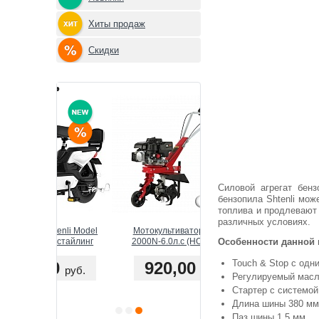
Хиты продаж
Скидки
Силовой агрегат бенз
бензопила Shtenli мо
топлива и продлевают 
различных условиях.
tenli Model
Мотокультиватор Shtenli
Электрокоса Shtenli 1450 
естайлинг
2000N-6.0л.с (НОВИНКА)
Особенности данной 
(1.45 кВт)
Touch & Stop с одн
00
920,00
345,00
руб.
руб.
руб.
Регулируемый масл
375,00 руб.
Стартер с системой 
Длина шины 380 мм
Паз шины 1,5 мм