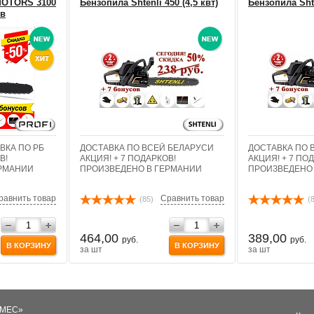
MOTORS 3100
Бензопила Shtenli 450 (4,5 квт)
Бензопила Shte
ов
ВКА ПО РБ
ДОСТАВКА ПО ВСЕЙ БЕЛАРУСИ
ДОСТАВКА ПО 
В!
АКЦИЯ! + 7 ПОДАРКОВ!
АКЦИЯ! + 7 ПО
ЕРМАНИИ
ПРОИЗВЕДЕНО В ГЕРМАНИИ
ПРОИЗВЕДЕНО
равнить товар
Сравнить товар
(85)
(
464,00
389,00
руб.
руб.
В КОРЗИНУ
В КОРЗИНУ
за шт
за шт
КМЕС»