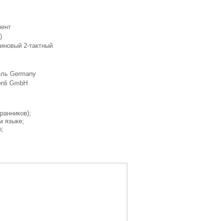
мент
)
зиновый 2-тактный
ель Germany
enli GmbH
гранников);
ом языке;
ы;