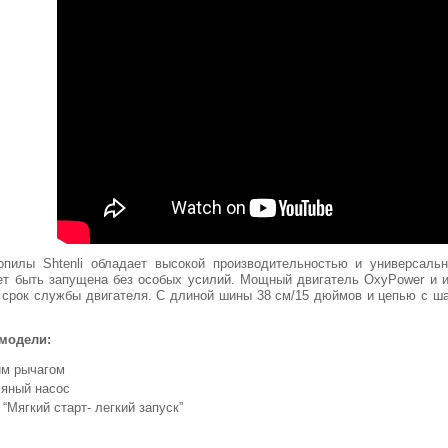
опилы Shtenli обладает высокой производительностью и универсаль
жет быть запущена без особых усилий. Мощный двигатель OxyPower и 
срок службы двигателя. С длиной шины 38 см/15 дюймов и цепью с шаго
Pro
модели:
им рычагом
яный насос
“Мягкий старт- легкий запуск”