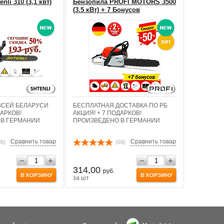
nli 310 (3,1 квт)
Бензопила PROFI MOTORS 3500
(3.5 кВт) + 7 Бонусов
ВСЕЙ БЕЛАРУСИ
БЕСПЛАТНАЯ ДОСТАВКА ПО РБ
ДАРКОВ!
АКЦИЯ! + 7 ПОДАРКОВ!
 В ГЕРМАНИИ
ПРОИЗВЕДЕНО В ГЕРМАНИИ
Сравнить товар
Сравнить товар
85)
(69)
314,00
руб.
В КОРЗИНУ
В КОРЗИНУ
за шт