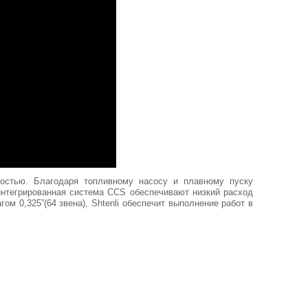
ностью. Благодаря топливному насосу и плавному пуску
интегрированная система CCS обеспечивают низкий расход
м 0,325”(64 звена), Shtenli обеспечит выполнение работ в