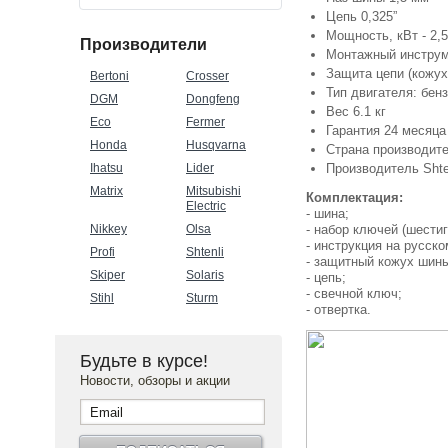
Цепь 0,325”
Мощность, кВт - 2,5
Производители
Монтажный инстру
Защита цепи (кожух
Bertoni
Crosser
Тип двигателя: бен
DGM
Dongfeng
Вес 6.1 кг
Eco
Fermer
Гарантия 24 месяца
Honda
Husqvarna
Страна производит
Ihatsu
Lider
Производитель Sht
Matrix
Mitsubishi
Комплектация:
Electric
- шина;
Nikkey
Olsa
- набор ключей (шести
- инструкция на русск
Profi
Shtenli
- защитный кожух шин
Skiper
Solaris
- цепь;
- свечной ключ;
Stihl
Sturm
- отвертка.
Будьте в курсе!
Новости, обзоры и акции